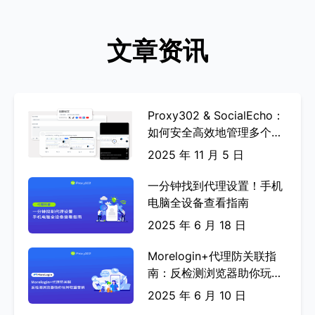
简单高效的用户界面，丰富的教程指引，
简单易用。客户服务响应也很及时。
文章资讯
Haiyong X
Proxy302 & SocialEcho：
如何安全高效地管理多个
Facebook 账号
2025 年 11 月 5 日
一分钟找到代理设置！手机
我花了很长时间寻找一家价格合理的住宅
电脑全设备查看指南
代理提供商。经过对比我选用了
2025 年 6 月 18 日
Proxy302，在满足我所有需求外能提供
合理的价格。我已经使用他们的服务6个
Morelogin+代理防关联指
月了，一切都很顺利。我会继续使用他们
南：反检测浏览器助你玩转
的服务。
联盟营销
2025 年 6 月 10 日