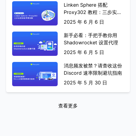
Linken Sphere 搭配
Dustin L
Proxy302 教程：三步实现
多账号零关联
2025 年 6 月 6 日
新手必看：手把手教你用
Shadowrocket 设置代理
2025 年 6 月 5 日
我们在使用 Proxy302 进行数据采集和网
页抓取时有很好的体验。它的速度非常
消息频发被禁？请查收这份
快，而且服务的可用性令人印象深刻。我
Discord 速率限制避坑指南
推荐他们的产品以及灵活的定价模式。
2025 年 5 月 30 日
Marina G
查看更多