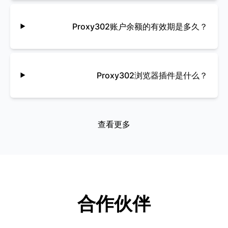
们的定制解决方案和专属客户经理为各种
数据采集项目提供了宝贵的支持。
Proxy302账户余额的有效期是多久？
Juan
Proxy302浏览器插件是什么？
查看更多
我们最近评估了几家代理服务提供商，以
了解谁的表现更好，结果发现 Proxy302
在价格和性能方面具有很好的组合。
Suzanne Fleming
合作伙伴