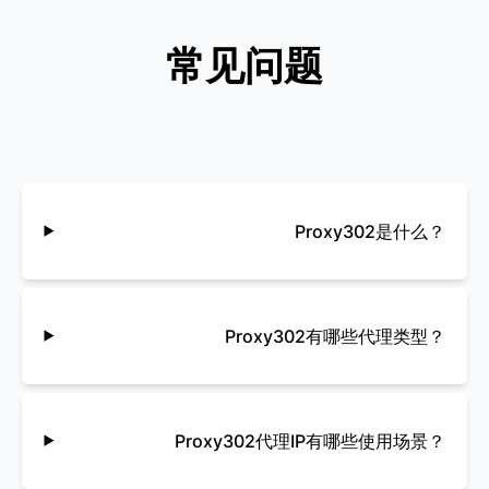
这是我第一次尝试代理产品，我对
常见问题
Proxy302 直观易用的用户体验非常满
意，比如免费的扩展工具。他们的客户服
务也很有帮助。总体来说，这是一次很棒
的体验！
Proxy302是什么？
Kathleen W
Proxy302有哪些代理类型？
Proxy302 团队提供了可靠的支持：他们
的住宅代理网络令人印象深刻，能够以合
Proxy302代理IP有哪些使用场景？
理的价格提供全球大量 IP 地址的访问。他